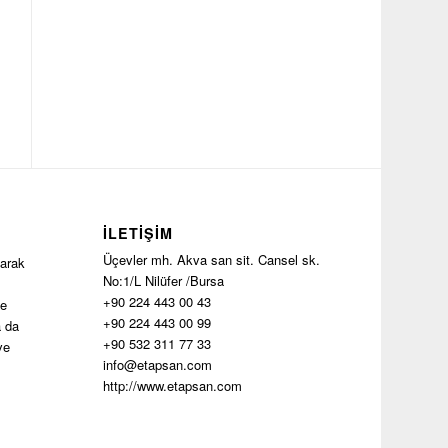
İLETIŞIM
Üçevler mh. Akva san sit. Cansel sk.
larak
No:1/L Nilüfer /Bursa
+90 224 443 00 43
de
+90 224 443 00 99
a da
+90 532 311 77 33
ve
info@etapsan.com
http://www.etapsan.com