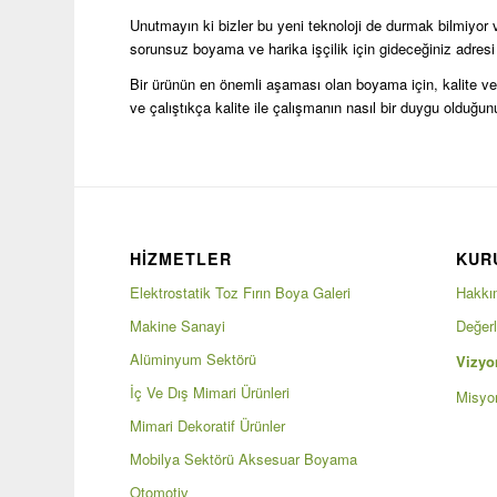
Unutmayın ki bizler bu yeni teknoloji de durmak bilmiyor ve
sorunsuz boyama ve harika işçilik için gideceğiniz adresi bi
Bir ürünün en önemli aşaması olan boyama için, kalite ve
ve çalıştıkça kalite ile çalışmanın nasıl bir duygu olduğu
HİZMETLER
KUR
Elektrostatik Toz Fırın Boya Galeri
Hakkı
Makine Sanayi
Değerl
Alüminyum Sektörü
Vizy
İç Ve Dış Mimari Ürünleri
Misy
Mimari Dekoratif Ürünler
Mobilya Sektörü Aksesuar Boyama
Otomotiv