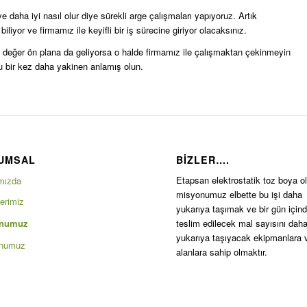
 daha iyi nasıl olur diye sürekli arge çalışmaları yapıyoruz. Artık
liyor ve firmamız ile keyifli bir iş sürecine giriyor olacaksınız.
 değer ön plana da geliyorsa o halde firmamız ile çalışmaktan çekinmeyin
nu bir kez daha yakinen anlamış olun.
UMSAL
BIZLER….
Etapsan elektrostatik toz boya o
mızda
misyonumuz elbette bu işi daha
erimiz
yukarıya taşımak ve bir gün için
onumuz
teslim edilecek mal sayısını dah
yukarıya taşıyacak ekipmanlara 
onumuz
alanlara sahip olmaktır.